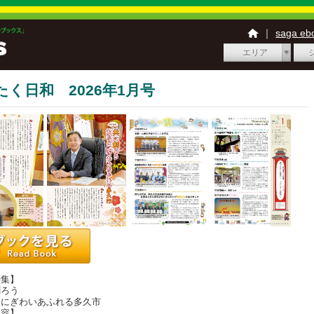
｜
saga e
エリア
たく日和 2026年1月号
特集】
ろう
にぎわいあふれる多久市
内容】