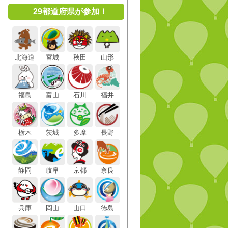
29都道府県が参加！
北海道
宮城
秋田
山形
福島
富山
石川
福井
栃木
茨城
多摩
長野
静岡
岐阜
京都
奈良
兵庫
岡山
山口
徳島