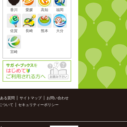
香川
愛媛
高知
福岡
佐賀
長崎
熊本
大分
宮崎
ある質問
サイトマップ
お問い合わせ
について
セキュリティーポリシー