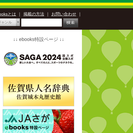
booksとは
｜
掲載の方法
｜
お問い合わせ
｜
ジャンル
↓↓ ebooks特設ページ ↓↓