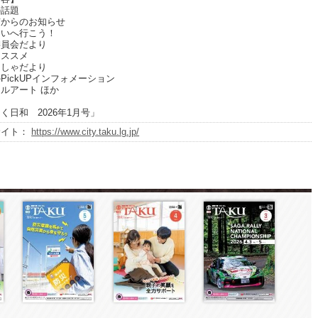
話題
からのお知らせ
いへ行こう！
員会だより
ススメ
しゃだより
ickUPインフォメーション
ルアート ほか
く日和 2026年1月号」
サイト：
https://www.city.taku.lg.jp/