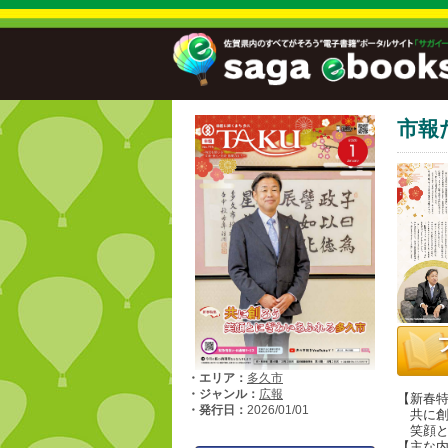
市報
・エリア：
多久市
・ジャンル：
広報
【新春
・発行日：
2026/01/01
共に創
笑顔と
【主な