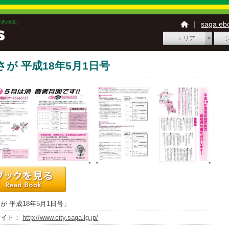
｜
saga e
エリア
さが 平成18年5月1日号
が 平成18年5月1日号」
サイト：
http://www.city.saga.lg.jp/