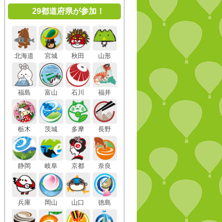
29都道府県が参加！
北海道
宮城
秋田
山形
福島
富山
石川
福井
栃木
茨城
多摩
長野
静岡
岐阜
京都
奈良
兵庫
岡山
山口
徳島