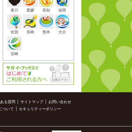
香川
愛媛
高知
福岡
佐賀
長崎
熊本
大分
宮崎
ある質問
サイトマップ
お問い合わせ
について
セキュリティーポリシー