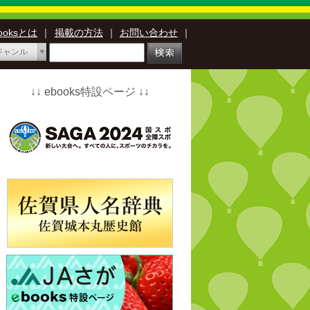
booksとは
｜
掲載の方法
｜
お問い合わせ
｜
ジャンル
↓↓ ebooks特設ページ ↓↓