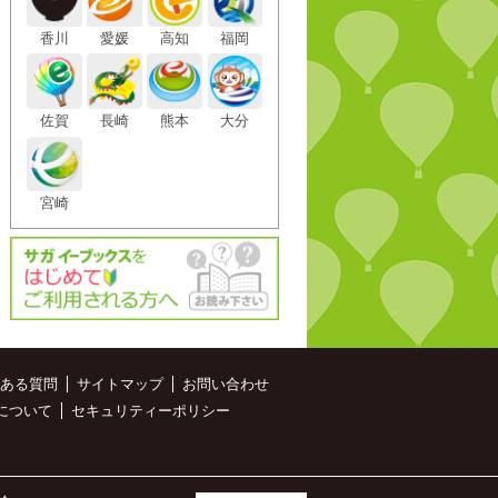
香川
愛媛
高知
福岡
佐賀
長崎
熊本
大分
宮崎
ある質問
サイトマップ
お問い合わせ
について
セキュリティーポリシー