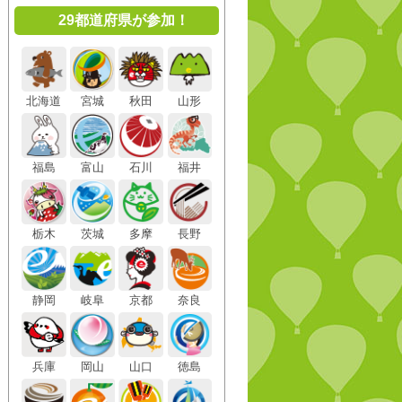
29都道府県が参加！
北海道
宮城
秋田
山形
福島
富山
石川
福井
栃木
茨城
多摩
長野
静岡
岐阜
京都
奈良
兵庫
岡山
山口
徳島