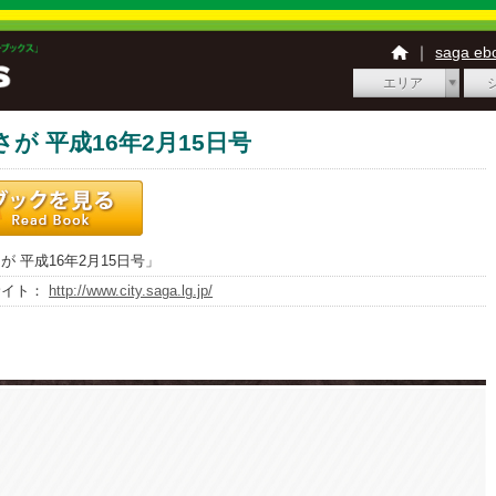
｜
saga e
エリア
さが 平成16年2月15日号
が 平成16年2月15日号」
サイト：
http://www.city.saga.lg.jp/