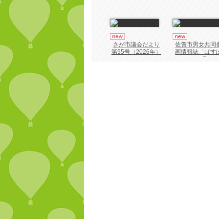
さが市議会だより
佐賀市男女共同
第95号（2026年）
画情報誌「ぱす
ーと55号」