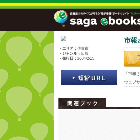
市報
・エリア：
佐賀市
・ジャンル：
広報
・発行日：
2004/2/15
「市報さ
ウェブ