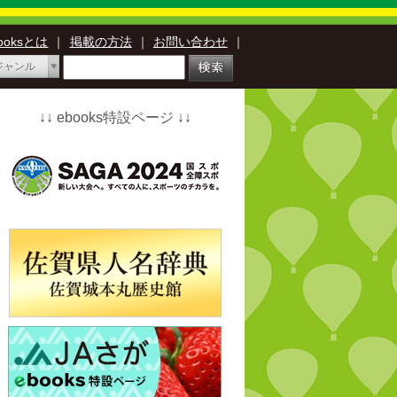
booksとは
｜
掲載の方法
｜
お問い合わせ
｜
ジャンル
↓↓ ebooks特設ページ ↓↓