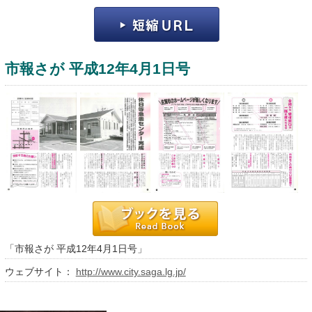
市報さが 平成12年4月1日号
運営：福博印刷
saga ebooksとは
運営会社
ご利用ガイド
「市報さが 平成12年4月1日号」
よくある質問
ウェブサイト：
http://www.city.saga.lg.jp/
サイトマップ
お問い合わせ