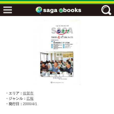
↓↓ ebooks特設ページ ↓↓
フリーワード
ジャンル
エリア
キーワード
↓↓ ebooks専用本棚 ↓↓
・エリア：
佐賀市
・ジャンル：
広報
・発行日：
2000/4/1
佐賀ワード