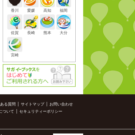
香川
愛媛
高知
福岡
佐賀
長崎
熊本
大分
宮崎
ある質問
サイトマップ
お問い合わせ
について
セキュリティーポリシー