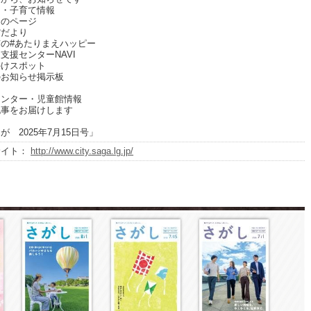
・子育て情報
のページ
だより
の#あたりまえハッピー
援センターNAVI
けスポット
お知らせ掲示板
ンター・児童館情報
事をお届けします
が 2025年7月15日号」
サイト：
http://www.city.saga.lg.jp/