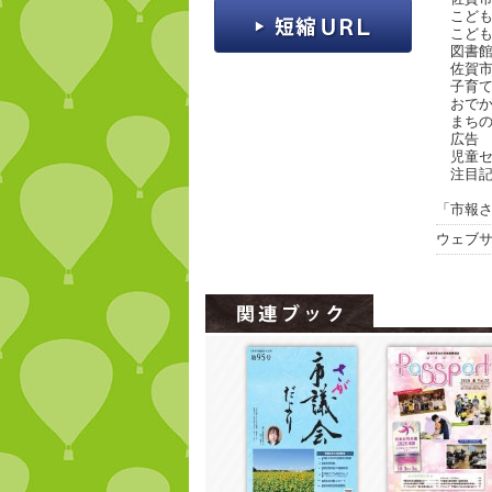
こども
こども
図書館
佐賀市
子育て支
おでか
まちの
広告
児童セ
注目記
「市報さ
ウェブ