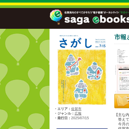
市報
・エリア：
佐賀市
・ジャンル：
広報
【主な
・発行日：
2025/07/15
答えて
今月の
佐賀市