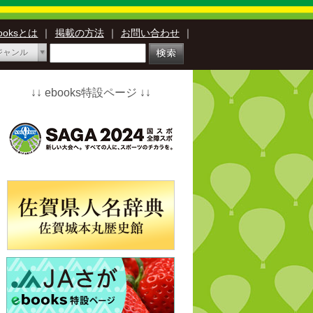
booksとは
｜
掲載の方法
｜
お問い合わせ
｜
ジャンル
↓↓ ebooks特設ページ ↓↓