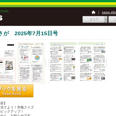
｜
saga e
エリア
さが 2025年7月15日号
内容】
当てよう！市報クイズ
ピックアップ！
から、お知らせです