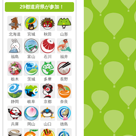
29都道府県が参加！
北海道
宮城
秋田
山形
福島
富山
石川
福井
栃木
茨城
多摩
長野
静岡
岐阜
京都
奈良
兵庫
岡山
山口
徳島