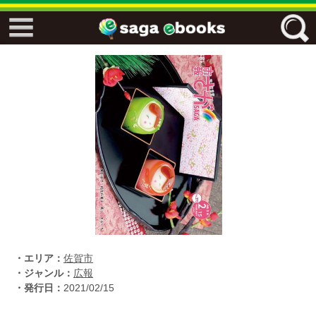
↓↓ ebooks特設ページ ↓↓
フリーワード
ジャンル
エリア
キーワード
↓↓ ebooks専用本棚 ↓↓
・エリア：
佐賀市
・ジャンル：
広報
・発行日：
2021/02/15
佐賀ワード