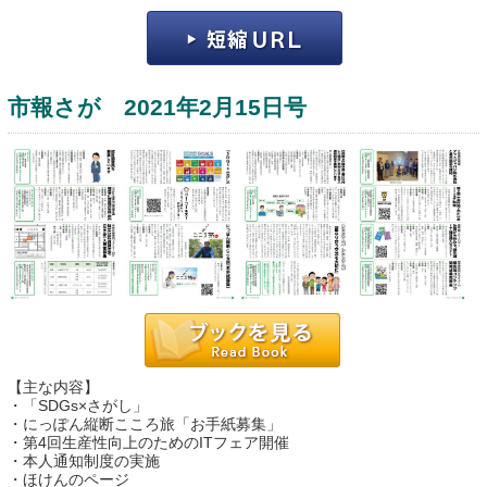
市報さが 2021年2月15日号
運営：福博印刷
saga ebooksとは
運営会社
ご利用ガイド
【主な内容】
よくある質問
・「SDGs×さがし」
・にっぽん縦断こころ旅「お手紙募集」
サイトマップ
・第4回生産性向上のためのITフェア開催
・本人通知制度の実施
お問い合わせ
・ほけんのページ