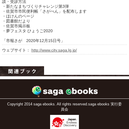
談・受診方法
・新たなまちづくりチャレンジ第3弾
・佐賀市市民便利帳「さがべん」を配布します
・ほけんのページ
・図書館だより
・佐賀市掲示板
・夢フェスタ ひょうご2020
「市報さが 2020年12月15日号」
ウェブサイト：
http://www.city.saga.lg.jp/
運営：福博印刷
saga ebooksとは
運営会社
ご利用ガイド
よくある質問
Copyright 2014 saga ebooks. All rights reserved.saga ebooks 実行委
員会
サイトマップ
お問い合わせ