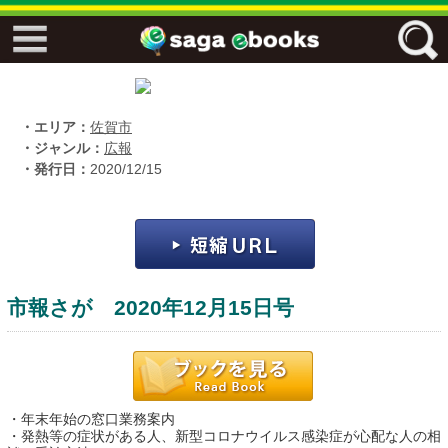
↓↓ ebooks特設ページ ↓↓
フリーワード
・エリア：
佐賀市
・ジャンル：
広報
・発行日：
2020/12/15
ジャンル
エリア
市報さが 2020年12月15日号
キーワード
↓↓ ebooks専用本棚 ↓↓
・年末年始の窓口業務案内
佐賀ワード
・発熱等の症状がある人、新型コロナウイルス感染症が心配な人の相