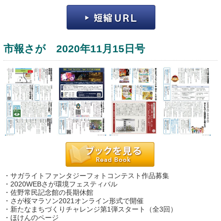
市報さが 2020年11月15日号
運営：福博印刷
saga ebooksとは
運営会社
ご利用ガイド
・サガライトファンタジーフォトコンテスト作品募集
よくある質問
・2020WEBさが環境フェスティバル
・佐野常民記念館の長期休館
サイトマップ
・さが桜マラソン2021オンライン形式で開催
・新たなまちづくりチャレンジ第1弾スタート（全3回）
お問い合わせ
・ほけんのページ