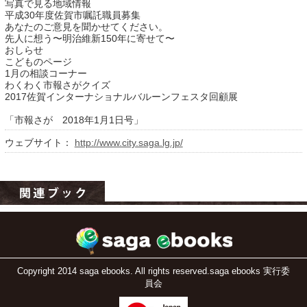
写真で見る地域情報
平成30年度佐賀市嘱託職員募集
あなたのご意見を聞かせてください。
先人に想う〜明治維新150年に寄せて〜
おしらせ
こどものページ
1月の相談コーナー
わくわく市報さがクイズ
2017佐賀インターナショナルバルーンフェスタ回顧展
「市報さが 2018年1月1日号」
ウェブサイト：
http://www.city.saga.lg.jp/
運営：福博印刷
saga ebooksとは
運営会社
ご利用ガイド
よくある質問
Copyright 2014 saga ebooks. All rights reserved.saga ebooks 実行委
サイトマップ
員会
お問い合わせ