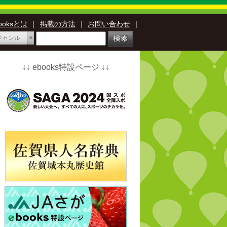
booksとは
｜
掲載の方法
｜
お問い合わせ
｜
ジャンル
↓↓ ebooks特設ページ ↓↓