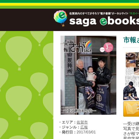
市報
・エリア：
佐賀市
―受け
・ジャンル：
広報
写真で
・発行日：
2017/03/01
さが桜マ
星空学