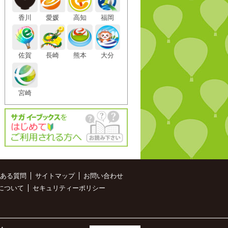
香川
愛媛
高知
福岡
佐賀
長崎
熊本
大分
宮崎
ある質問
サイトマップ
お問い合わせ
について
セキュリティーポリシー