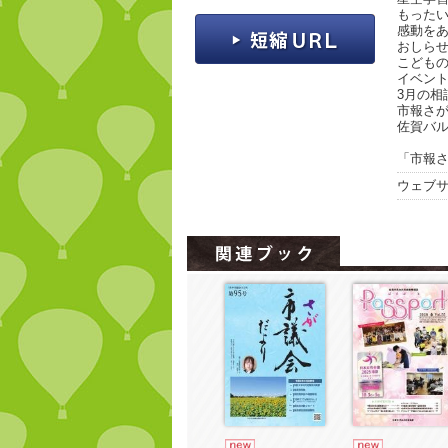
もった
感動をあ
おしら
こども
イベン
3月の相
市報さがQ
佐賀バ
「市報さ
ウェブ