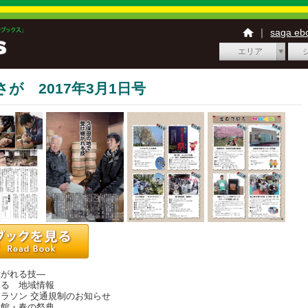
｜
saga e
エリア
さが 2017年3月1日号
継がれる技―
見る 地域情報
ラソン 交通規制のお知らせ
習館・春の祭典