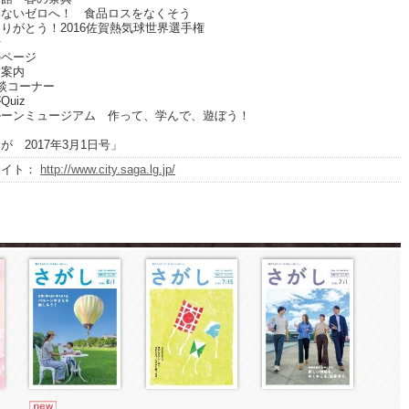
いないゼロへ！ 食品ロスをなくそう
りがとう！2016佐賀熱気球世界選手権
せ
のページ
ト案内
談コーナー
uiz
ルーンミュージアム 作って、学んで、遊ぼう！
が 2017年3月1日号」
サイト：
http://www.city.saga.lg.jp/