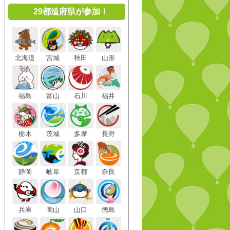
29都道府県が参加！
北海道
宮城
秋田
山形
福島
富山
石川
福井
栃木
茨城
多摩
長野
静岡
岐阜
京都
奈良
兵庫
岡山
山口
徳島