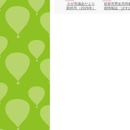
さが市議会だより
佐賀市男女共同
第95号（2026年）
画情報誌「ぱす
ーと55号」