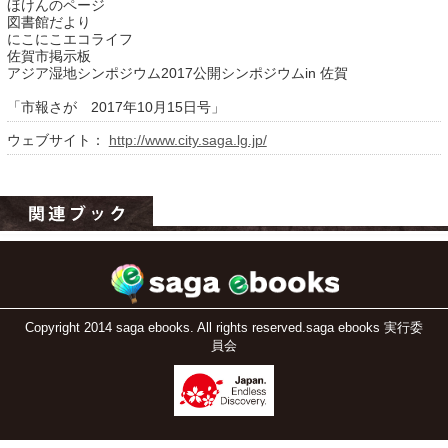
ほけんのページ
図書館だより
にこにこエコライフ
佐賀市掲示板
アジア湿地シンポジウム2017公開シンポジウムin 佐賀
「市報さが 2017年10月15日号」
ウェブサイト：
http://www.city.saga.lg.jp/
運営：福博印刷
saga ebooksとは
運営会社
ご利用ガイド
Copyright 2014 saga ebooks. All rights reserved.saga ebooks 実行委
員会
よくある質問
サイトマップ
お問い合わせ