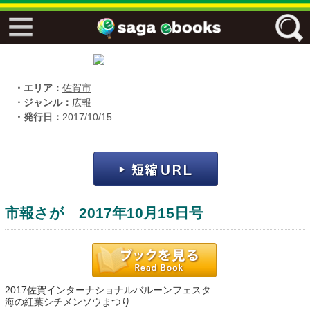
↓↓ ebooks特設ページ ↓↓
フリーワード
・エリア：
佐賀市
・ジャンル：
広報
・発行日：
2017/10/15
ジャンル
エリア
市報さが 2017年10月15日号
キーワード
↓↓ ebooks専用本棚 ↓↓
2017佐賀インターナショナルバルーンフェスタ
佐賀ワード
海の紅葉シチメンソウまつり