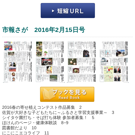
市報さが 2016年2月15日号
運営：福博印刷
saga ebooksとは
運営会社
ご利用ガイド
2016春の寄せ植えコンテスト作品募集 2
よくある質問
佐賀が大好きな子どもたちに～ふるさと学習支援事業～ 3
シイタケ菌打ち・そば打ち体験 参加者募集！ 5
サイトマップ
ほけんのページ・健康体験談 8−9
図書館だより 10
お問い合わせ
にこにこエコライフ 11