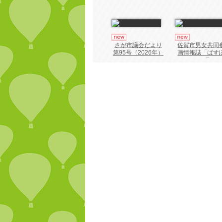
さが市議会だより
佐賀市男女共同
第95号（2026年）
画情報誌「ぱす
ーと55号」