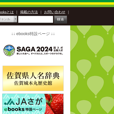
booksとは
｜
掲載の方法
｜
お問い合わせ
｜
ジャンル
↓↓ ebooks特設ページ ↓↓