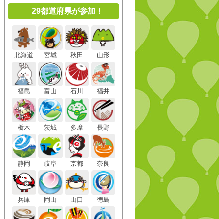
29都道府県が参加！
北海道
宮城
秋田
山形
福島
富山
石川
福井
栃木
茨城
多摩
長野
静岡
岐阜
京都
奈良
兵庫
岡山
山口
徳島