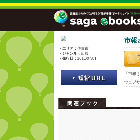
市報
・エリア：
佐賀市
・ジャンル：
広報
・発行日：
2011/07/01
「市報さ
ウェブ