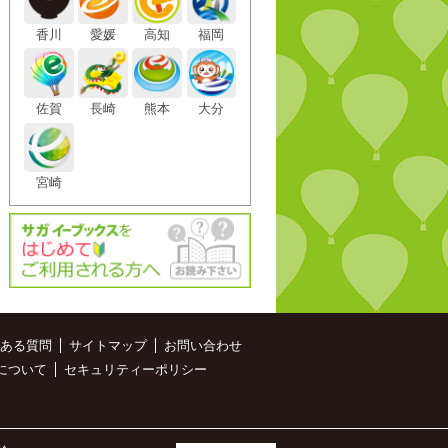
香川
愛媛
高知
福岡
佐賀
長崎
熊本
大分
宮崎
ある質問
サイトマップ
お問い合わせ
について
セキュリティーポリシー