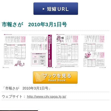
市報さが 2010年3月1日号
運営：福博印刷
saga ebooksとは
運営会社
ご利用ガイド
「市報さが 2010年3月1日号」
よくある質問
ウェブサイト：
http://www.city.saga.lg.jp/
サイトマップ
お問い合わせ