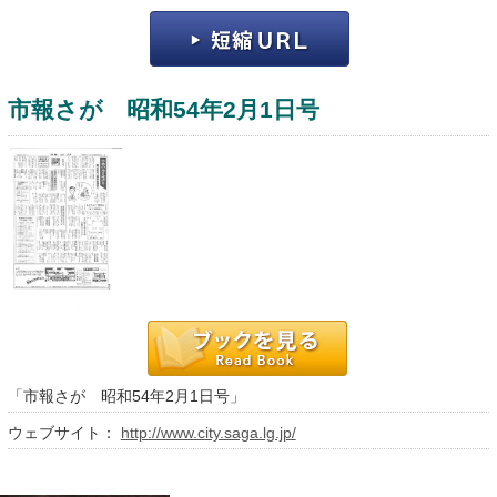
市報さが 昭和54年2月1日号
運営：福博印刷
saga ebooksとは
運営会社
ご利用ガイド
「市報さが 昭和54年2月1日号」
よくある質問
ウェブサイト：
http://www.city.saga.lg.jp/
サイトマップ
お問い合わせ