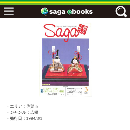
↓↓ ebooks特設ページ ↓↓
フリーワード
ジャンル
エリア
キーワード
↓↓ ebooks専用本棚 ↓↓
・エリア：
佐賀市
・ジャンル：
広報
・発行日：
1994/3/1
佐賀ワード