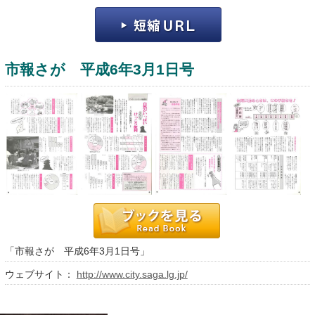
市報さが 平成6年3月1日号
運営：福博印刷
saga ebooksとは
運営会社
ご利用ガイド
「市報さが 平成6年3月1日号」
よくある質問
ウェブサイト：
http://www.city.saga.lg.jp/
サイトマップ
お問い合わせ