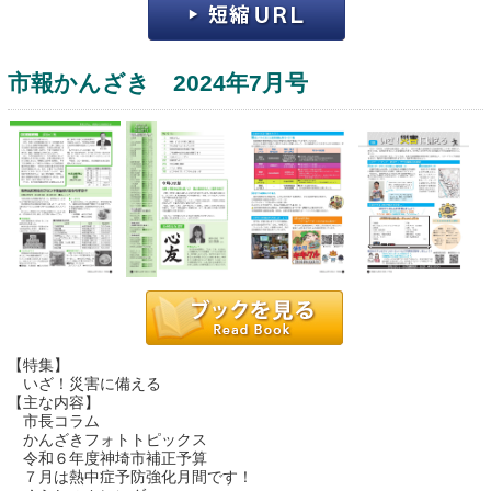
市報かんざき 2024年7月号
運営：福博印刷
saga ebooksとは
運営会社
ご利用ガイド
【特集】
いざ！災害に備える
よくある質問
【主な内容】
市長コラム
サイトマップ
かんざきフォトトピックス
令和６年度神埼市補正予算
お問い合わせ
７月は熱中症予防強化月間です！