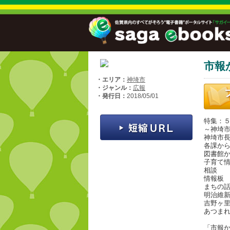
市報
・エリア：
神埼市
・ジャンル：
広報
・発行日：
2018/05/01
特集：
～神埼
神埼市長
各課か
図書館
子育て
相談
情報板
まちの
明治維新
吉野ヶ
あつま
「市報か