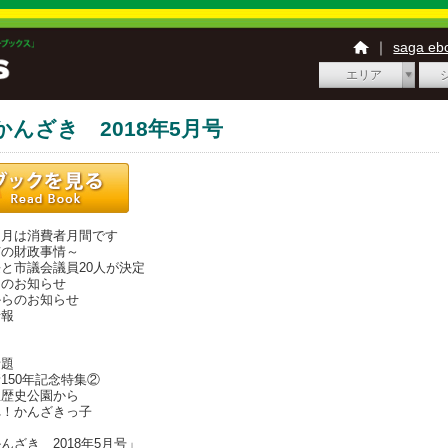
｜
saga e
エリア
かんざき 2018年5月号
５月は消費者月間です
市の財政事情～
と市議会議員20人が決定
らのお知らせ
からのお知らせ
情報
話題
150年記念特集②
里歴史公園から
れ！かんざきっ子
んざき 2018年5月号」