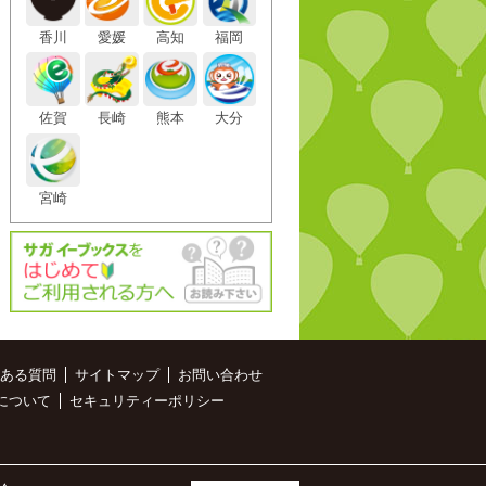
香川
愛媛
高知
福岡
佐賀
長崎
熊本
大分
宮崎
ある質問
サイトマップ
お問い合わせ
について
セキュリティーポリシー