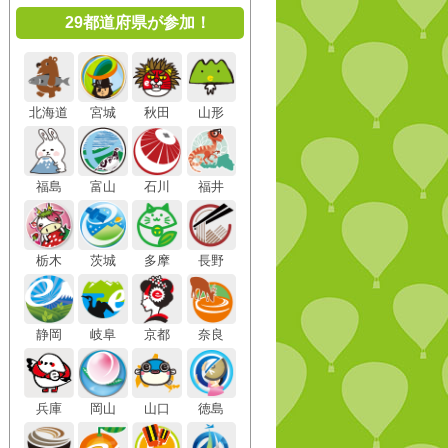
29都道府県が参加！
北海道
宮城
秋田
山形
福島
富山
石川
福井
栃木
茨城
多摩
長野
静岡
岐阜
京都
奈良
兵庫
岡山
山口
徳島