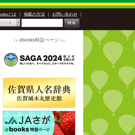
booksとは
｜
掲載の方法
｜
お問い合わせ
｜
ジャンル
↓↓ ebooks特設ページ ↓↓