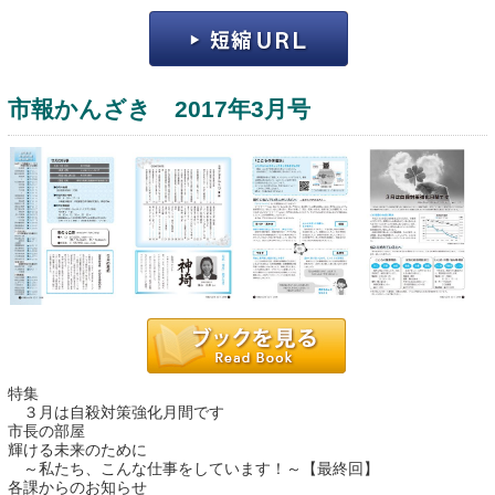
市報かんざき 2017年3月号
運営：福博印刷
saga ebooksとは
運営会社
ご利用ガイド
特集
よくある質問
３月は自殺対策強化月間です
市長の部屋
サイトマップ
輝ける未来のために
～私たち、こんな仕事をしています！～【最終回】
お問い合わせ
各課からのお知らせ