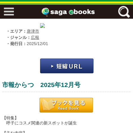
↓↓ ebooks特設ページ ↓↓
フリーワード
・エリア：
唐津市
・ジャンル：
広報
・発行日：
2025/12/01
ジャンル
エリア
市報からつ 2025年12月号
キーワード
↓↓ ebooks専用本棚 ↓↓
【特集】
呼子にコスメ関連の新スポットが誕生
佐賀ワード