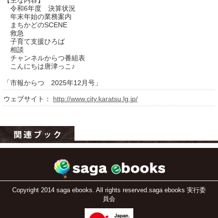
【主な内容】
令和6年度 決算状況
年末年始の業務案内
まちかどのSCENE
救急
子育て支援ひろば
相談
チャンネルからつ番組表
こんにちは唐津っこ♪
「市報からつ 2025年12月号」
ウェブサイト：
http://www.city.karatsu.lg.jp/
運営：福博印刷
saga ebooksとは
運営会社
ご利用ガイド
よくある質問
Copyright 2014 saga ebooks. All rights reserved.saga ebooks 実行委
サイトマップ
員会
お問い合わせ