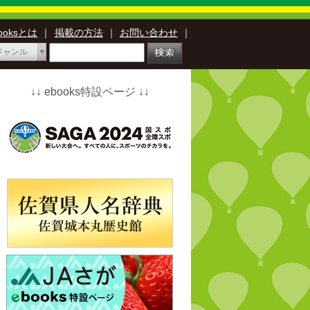
booksとは
｜
掲載の方法
｜
お問い合わせ
｜
ジャンル
↓↓ ebooks特設ページ ↓↓