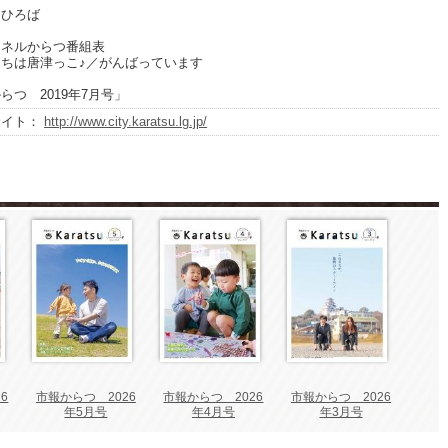
てひろば
ンネルからつ番組表
ちは唐津っこ♪／がんばっています
らつ 2019年7月号」
サイト：
http://www.city.karatsu.lg.jp/
6
市報からつ 2026
市報からつ 2026
市報からつ 2026
年5月号
年4月号
年3月号