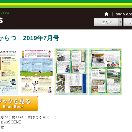
｜
saga e
エリア
からつ 2019年7月号
】夏だ！祭りだ！遊びつくそう！！
どのSCENE
らせ