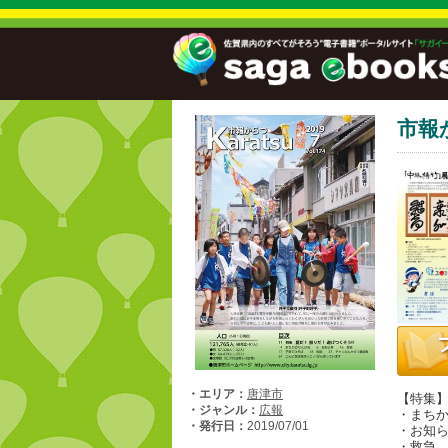
市報
・エリア：
唐津市
【特集
・ジャンル：
広報
・まちか
・発行日：
2019/07/01
・お知
・救急