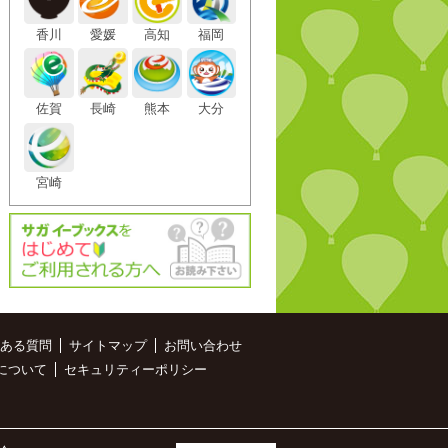
香川
愛媛
高知
福岡
佐賀
長崎
熊本
大分
宮崎
ある質問
サイトマップ
お問い合わせ
について
セキュリティーポリシー