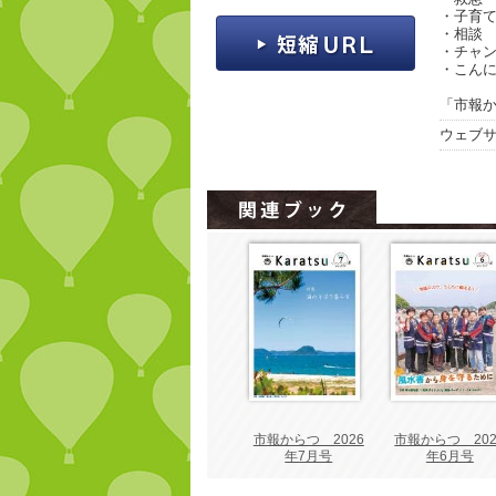
・子育
・相談
・チャ
・こんに
「市報か
ウェブ
市報からつ 2026
市報からつ 202
年7月号
年6月号