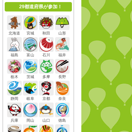
29都道府県が参加！
北海道
宮城
秋田
山形
福島
富山
石川
福井
栃木
茨城
多摩
長野
静岡
岐阜
京都
奈良
兵庫
岡山
山口
徳島