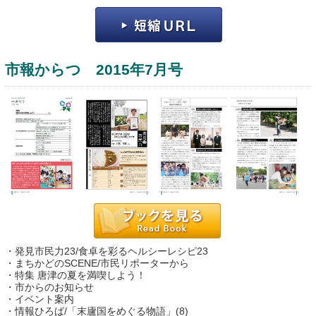
市報からつ 2015年7月号
運営：福博印刷
saga ebooksとは
運営会社
ご利用ガイド
・発見市民力23/食卓を彩るヘルシーレシピ23
よくある質問
・まちかどのSCENE/市民リポーターから
・特集 唐津の夏を満喫しよう！
サイトマップ
・市からのお知らせ
・イベント案内
お問い合わせ
・情報ひろば/「末廬国をめぐる物語」(8)