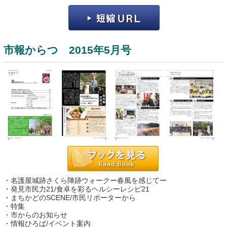
市報からつ 2015年5月号
運営：福博印刷
saga ebooksとは
運営会社
ご利用ガイド
・名護屋城跡さくら陣跡ウォークー春風を感じてー
よくある質問
・発見市民力21/食卓を彩るヘルシーレシピ21
・まちかどのSCENE/市民リポーターから
サイトマップ
・特集
・市からのお知らせ
お問い合わせ
・情報ひろば/イベント案内