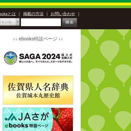
booksとは
｜
掲載の方法
｜
お問い合わせ
｜
ジャンル
↓↓ ebooks特設ページ ↓↓