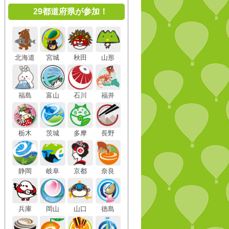
29都道府県が参加！
北海道
宮城
秋田
山形
福島
富山
石川
福井
栃木
茨城
多摩
長野
静岡
岐阜
京都
奈良
兵庫
岡山
山口
徳島