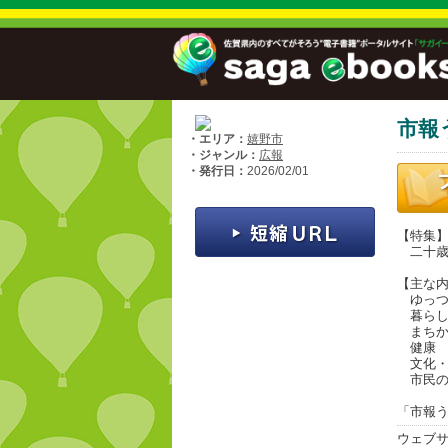
市報
・エリア：
嬉野市
・ジャンル：
広報
・発行日：
2026/02/01
【特集
二十歳
【主な
ゆっつ
暮らし
まちか
健康
文化・
市民の
「市報う
ウェブ