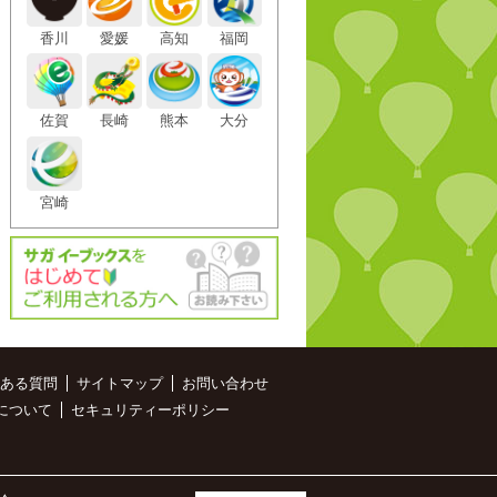
香川
愛媛
高知
福岡
佐賀
長崎
熊本
大分
宮崎
ある質問
サイトマップ
お問い合わせ
について
セキュリティーポリシー