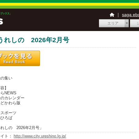
｜
saga e
エリア
うれしの 2026年2月号
】
の集い
内容】
らNEWS
のカレンダー
どかわら版
スポーツ
ひろば
れしの 2026年2月号」
サイト：
http://www.city.ureshino.lg.jp/