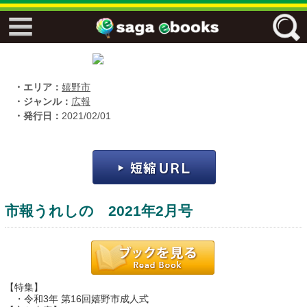
↓↓ ebooks特設ページ ↓↓
フリーワード
・エリア：
嬉野市
・ジャンル：
広報
・発行日：
2021/02/01
ジャンル
エリア
市報うれしの 2021年2月号
キーワード
↓↓ ebooks専用本棚 ↓↓
【特集】
佐賀ワード
・令和3年 第16回嬉野市成人式