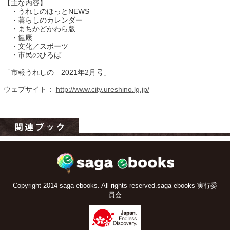
【主な内容】
・うれしのほっとNEWS
・暮らしのカレンダー
・まちかどかわら版
・健康
・文化／スポーツ
・市民のひろば
「市報うれしの 2021年2月号」
ウェブサイト：
http://www.city.ureshino.lg.jp/
運営：福博印刷
saga ebooksとは
運営会社
ご利用ガイド
よくある質問
Copyright 2014 saga ebooks. All rights reserved.saga ebooks 実行委
員会
サイトマップ
お問い合わせ