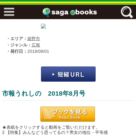
↓↓ ebooks特設ページ ↓↓
フリーワード
・エリア：
嬉野市
・ジャンル：
広報
・発行日：
2018/08/01
ジャンル
エリア
市報うれしの 2018年8月号
キーワード
↓↓ ebooks専用本棚 ↓↓
★表紙をクリックすると動画をご覧いただけます。
佐賀ワード
2 【特集】みんなどう思ってるの？男女の地位・平等感