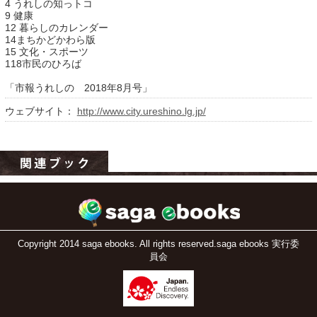
4 うれしの知っトコ
9 健康
12 暮らしのカレンダー
14まちかどかわら版
15 文化・スポーツ
118市民のひろば
「市報うれしの 2018年8月号」
ウェブサイト：
http://www.city.ureshino.lg.jp/
運営：福博印刷
saga ebooksとは
運営会社
ご利用ガイド
Copyright 2014 saga ebooks. All rights reserved.saga ebooks 実行委
よくある質問
員会
サイトマップ
お問い合わせ