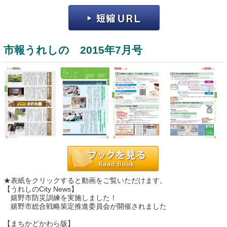
市報うれしの 2015年7月号
運営：福博印刷
saga ebooksとは
運営会社
ご利用ガイド
★表紙をクリックすると動画をご覧いただけます。
よくある質問
【うれしのCity News】
嬉野市防災訓練を実施しました！
サイトマップ
嬉野市総合戦略策定推進委員会が開催されました
お問い合わせ
【まちかどかわら版】