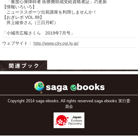
「重度心身障碍者 医療費助成受給資格者証」の更新
【情報いろいろ】
ニューススポーツ出前講座を利用しませんか！
【おぎレポ VOL.88】
井上綾奈さん（三日月町）
「小城市広報さくら 2019年7月号」
ウェブサイト：
http://www.city.ogi.lg.jp/
運営：福博印刷
saga ebooksとは
運営会社
ご利用ガイド
Copyright 2014 saga ebooks. All rights reserved.saga ebooks 実行委
員会
よくある質問
サイトマップ
お問い合わせ