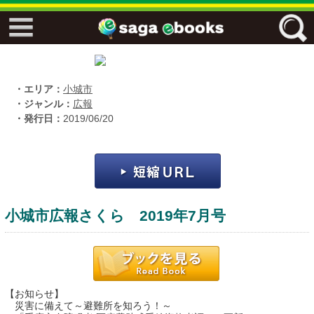
↓↓ ebooks特設ページ ↓↓
フリーワード
・エリア：
小城市
・ジャンル：
広報
・発行日：
2019/06/20
ジャンル
エリア
小城市広報さくら 2019年7月号
キーワード
↓↓ ebooks専用本棚 ↓↓
【お知らせ】
佐賀ワード
災害に備えて～避難所を知ろう！～