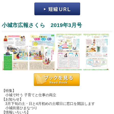
小城市広報さくら 2019年3月号
運営：福博印刷
saga ebooksとは
運営会社
ご利用ガイド
【特集】
よくある質問
小城で叶う 子育てと仕事の両立
【お知らせ】
サイトマップ
3月下旬の土・日と4月初めの土曜日に窓口を開設します
小城街道ひまなつり
お問い合わせ
【情報いろいろ】