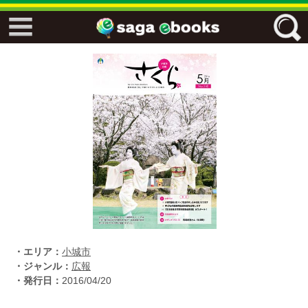
↓↓ ebooks特設ページ ↓↓
フリーワード
ジャンル
エリア
キーワード
↓↓ ebooks専用本棚 ↓↓
・エリア：
小城市
・ジャンル：
広報
・発行日：
2016/04/20
佐賀ワード