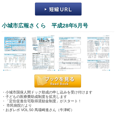
小城市広報さくら 平成28年5月号
運営：福博印刷
saga ebooksとは
運営会社
ご利用ガイド
・小城市国保人間ドック助成の申し込みを受け付けます
よくある質問
・子どもの医療費助成制度を拡充します
・「定住促進住宅取得奨励金制度」がスタート！
サイトマップ
・ 市民病院だより
・おぎレポ VOL.50 馬場崎進さん（牛津町）
お問い合わせ