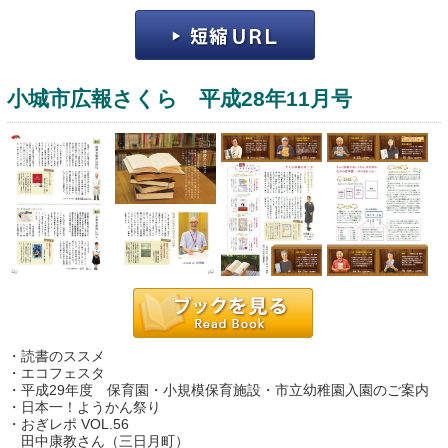
小城市広報さくら 平成28年11月号
運営：福博印刷
saga ebooksとは
運営会社
ご利用ガイド
・読書のススメ
よくある質問
・エコフェスタ
・平成29年度 保育園・小規模保育施設・市立幼稚園入園のご案内
サイトマップ
・日本一！ようかん祭り
・おぎレポ VOL.56
お問い合わせ
田中康教さん（三日月町）