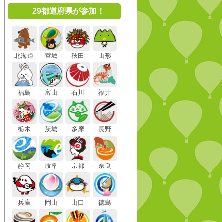
29都道府県が参加！
北海道
宮城
秋田
山形
福島
富山
石川
福井
栃木
茨城
多摩
長野
静岡
岐阜
京都
奈良
兵庫
岡山
山口
徳島