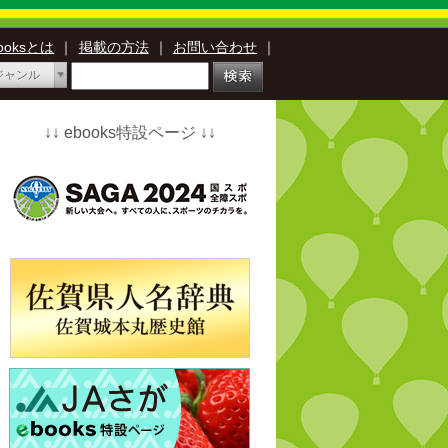
booksとは
｜
掲載の方法
｜
お問い合わせ
｜
ジャンル
↓↓ ebooks特設ページ ↓↓