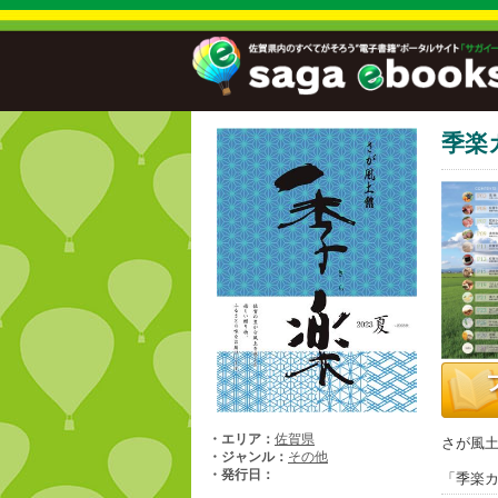
季楽カ
・エリア：
佐賀県
さが風
・ジャンル：
その他
・発行日：
「季楽カ