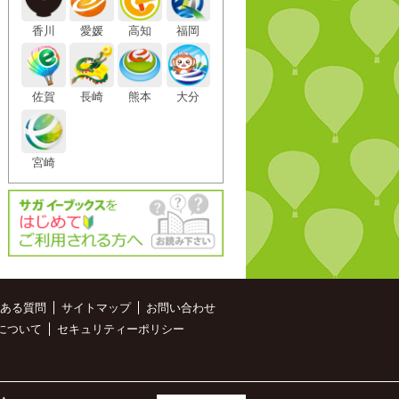
香川
愛媛
高知
福岡
佐賀
長崎
熊本
大分
宮崎
ある質問
サイトマップ
お問い合わせ
について
セキュリティーポリシー