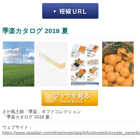
季楽カタログ 2018 夏
運営：福博印刷
saga ebooksとは
運営会社
ご利用ガイド
さが風土館「季楽」ギフトコレクション
よくある質問
「季楽カタログ 2018 夏」
サイトマップ
ウェブサイト：
https://www.sagafan.com/shop/main/app/info/shopinfo/create_page/ki
お問い合わせ