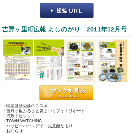
吉野ヶ里町広報 よしのがり 2011年12月号
運営：福博印刷
saga ebooksとは
運営会社
ご利用ガイド
・特定健診受診のススメ
よくある質問
・吉野ヶ里ふるさと炎まつりフォトリポート
・行政トピックス
サイトマップ
・TOWN WATCHING
・ハッピーバースデイ・児童館だより
お問い合わせ
・お知らせ