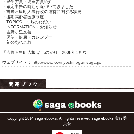
・民生委員・児童委員紹介
・確定申告の時期が近づいてきました
・吉野ヶ里町人事行政の運営に関する状況
・後期高齢者医療制度
・TOPICS・まちのわだい
・INFORMATION・お知らせ
・吉野ヶ里文芸
・保健・健康・カレンダー
・旬のあれこれ
「吉野ヶ里町広報 よしのがり 2008年1月号」
ウェブサイト：
http://www.town.yoshinogari.saga.jp/
運営：福博印刷
saga ebooksとは
運営会社
ご利用ガイド
よくある質問
Copyright 2014 saga ebooks. All rights reserved.saga ebooks 実行委
サイトマップ
員会
お問い合わせ