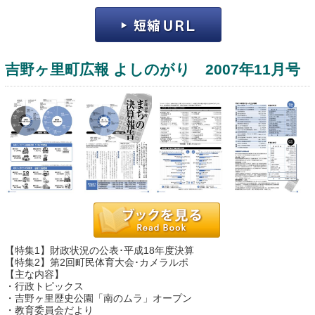
吉野ヶ里町広報 よしのがり 2007年11月号
運営：福博印刷
saga ebooksとは
運営会社
ご利用ガイド
【特集1】財政状況の公表･平成18年度決算
よくある質問
【特集2】第2回町民体育大会･カメラルポ
【主な内容】
サイトマップ
・行政トピックス
・吉野ヶ里歴史公園「南のムラ」オープン
お問い合わせ
・教育委員会だより