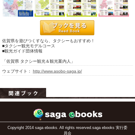
佐賀県を遊びつくすなら、タクシーもおすすめ！
■タクシー観光モデルコース
■観光ガイド団体情報
「佐賀県 タクシー観光＆観光案内人」
運営：福博印刷
ウェブサイト：
http://www.asobo-saga.jp/
saga ebooksとは
運営会社
ご利用ガイド
よくある質問
サイトマップ
Copyright 2014 saga ebooks. All rights reserved.saga ebooks 実行委
お問い合わせ
員会