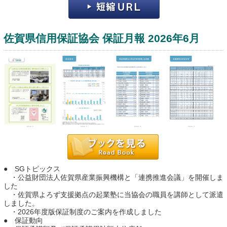
佐賀県信用保証協会 保証月報 2026年6月
運営：福博印刷
saga ebooksとは
運営会社
ご利用ガイド
● SGトピックス
・公益財団法人佐賀県産業振興機構と「連携推進会議」を開催しま
よくある質問
した
・佐賀県よろず支援拠点の起業塾に当協会の職員を講師として派遣
サイトマップ
しました。
・2026年度版保証制度のご案内を作成しました
お問い合わせ
● 保証動向