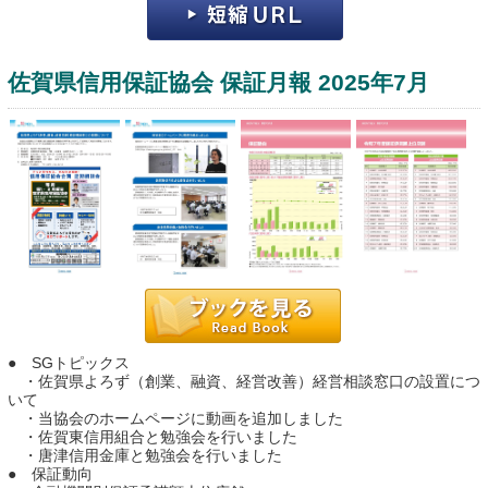
佐賀県信用保証協会 保証月報 2025年7月
運営：福博印刷
saga ebooksとは
運営会社
ご利用ガイド
● SGトピックス
・佐賀県よろず（創業、融資、経営改善）経営相談窓口の設置につ
よくある質問
いて
・当協会のホームページに動画を追加しました
サイトマップ
・佐賀東信用組合と勉強会を行いました
・唐津信用金庫と勉強会を行いました
お問い合わせ
● 保証動向