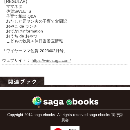
【REGULAR】
ママネタ
佐賀SWEETS
子育て相談 Q&A
わたしと元ヤン夫の子育て奮闘記
おやこ de ランチ
おでかけinformation
おうち de おやつ
こどもの救急＋休日当番医情報
「ワイヤーママ佐賀 2023年2月号」
ウェブサイト：
https://wiresaga.com/
運営：福博印刷
saga ebooksとは
運営会社
ご利用ガイド
よくある質問
Copyright 2014 saga ebooks. All rights reserved.saga ebooks 実行委
サイトマップ
員会
お問い合わせ