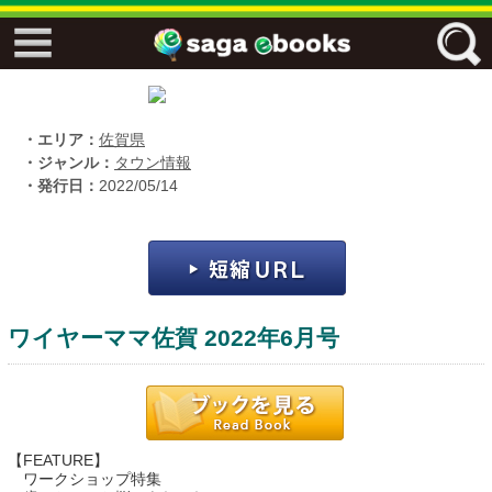
↓↓ ebooks特設ページ ↓↓
フリーワード
・エリア：
佐賀県
・ジャンル：
タウン情報
・発行日：
2022/05/14
ジャンル
エリア
ワイヤーママ佐賀 2022年6月号
キーワード
↓↓ ebooks専用本棚 ↓↓
【FEATURE】
佐賀ワード
ワークショップ特集