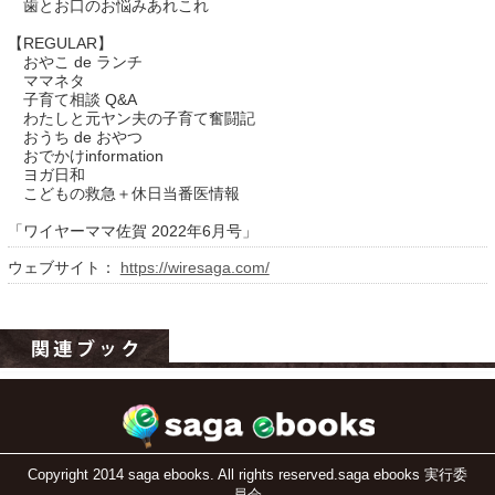
歯とお口のお悩みあれこれ
【REGULAR】
おやこ de ランチ
ママネタ
子育て相談 Q&A
わたしと元ヤン夫の子育て奮闘記
おうち de おやつ
おでかけinformation
ヨガ日和
こどもの救急＋休日当番医情報
「ワイヤーママ佐賀 2022年6月号」
運営：福博印刷
ウェブサイト：
https://wiresaga.com/
saga ebooksとは
運営会社
ご利用ガイド
よくある質問
サイトマップ
Copyright 2014 saga ebooks. All rights reserved.saga ebooks 実行委
お問い合わせ
員会