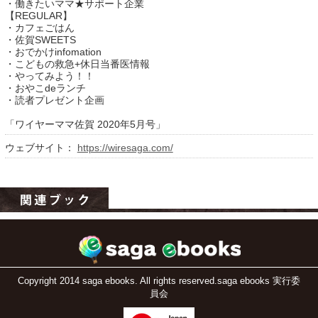
・働きたいママ★サポート企業
【REGULAR】
・カフェごはん
・佐賀SWEETS
・おでかけinfomation
・こどもの救急+休日当番医情報
・やってみよう！！
・おやこdeランチ
・読者プレゼント企画
「ワイヤーママ佐賀 2020年5月号」
ウェブサイト：
https://wiresaga.com/
運営：福博印刷
saga ebooksとは
運営会社
ご利用ガイド
よくある質問
Copyright 2014 saga ebooks. All rights reserved.saga ebooks 実行委
サイトマップ
員会
お問い合わせ