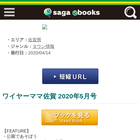
↓↓ ebooks特設ページ ↓↓
フリーワード
・エリア：
佐賀県
・ジャンル：
タウン情報
・発行日：
2020/04/14
ジャンル
エリア
ワイヤーママ佐賀 2020年5月号
キーワード
↓↓ ebooks専用本棚 ↓↓
【FEATURE】
佐賀ワード
・公園であそぼう