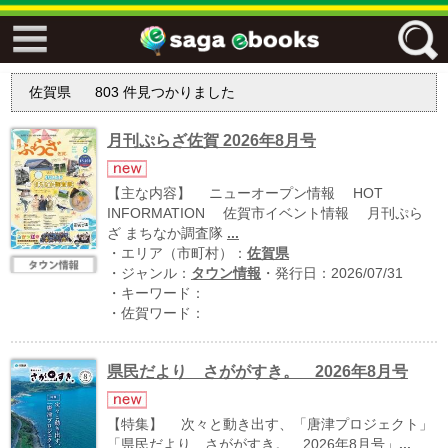
↓↓ ebooks特設ページ ↓↓
佐賀県
803
件見つかりました
フリーワード
月刊ぷらざ佐賀 2026年8月号
ジャンル
【主な内容】 ニューオープン情報 HOT
INFORMATION 佐賀市イベント情報 月刊ぷら
ざ まちなか調査隊
...
・エリア（市町村）：
佐賀県
エリア
・ジャンル：
タウン情報
・発行日：2026/07/31
・キーワード：
・佐賀ワード：
キーワード
↓↓ ebooks専用本棚 ↓↓
県民だより さががすき。 2026年8月号
【特集】 次々と動き出す、「唐津プロジェクト」
佐賀ワード
「県民だより さががすき。 2026年8月号」
...