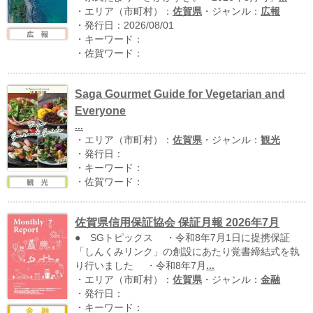
・エリア（市町村）：
佐賀県
・ジャンル：
広報
・発行日：2026/08/01
・キーワード：
・佐賀ワード：
Saga Gourmet Guide for Vegetarian and
Everyone
...
・エリア（市町村）：
佐賀県
・ジャンル：
観光
運営：福博印刷
・発行日：
・キーワード：
saga ebooksとは
・佐賀ワード：
運営会社
佐賀県信用保証協会 保証月報 2026年7月
ご利用ガイド
● SGトピックス ・令和8年7月1日に提携保証
よくある質問
「しんくみリンク」の創設にあたり覚書締結式を執
り行いました ・令和8年7月
...
サイトマップ
・エリア（市町村）：
佐賀県
・ジャンル：
金融
・発行日：
お問い合わせ
・キーワード：