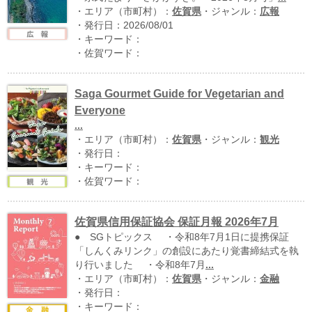
・エリア（市町村）：
佐賀県
・ジャンル：
広報
・発行日：2026/08/01
・キーワード：
・佐賀ワード：
Saga Gourmet Guide for Vegetarian and
Everyone
...
・エリア（市町村）：
佐賀県
・ジャンル：
観光
運営：福博印刷
・発行日：
・キーワード：
saga ebooksとは
・佐賀ワード：
運営会社
佐賀県信用保証協会 保証月報 2026年7月
ご利用ガイド
● SGトピックス ・令和8年7月1日に提携保証
よくある質問
「しんくみリンク」の創設にあたり覚書締結式を執
り行いました ・令和8年7月
...
サイトマップ
・エリア（市町村）：
佐賀県
・ジャンル：
金融
・発行日：
お問い合わせ
・キーワード：