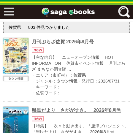
↓↓ ebooks特設ページ ↓↓
佐賀県
803
件見つかりました
フリーワード
月刊ぷらざ佐賀 2026年8月号
ジャンル
【主な内容】 ニューオープン情報 HOT
INFORMATION 佐賀市イベント情報 月刊ぷら
ざ まちなか調査隊
...
・エリア（市町村）：
佐賀県
エリア
・ジャンル：
タウン情報
・発行日：2026/07/31
・キーワード：
・佐賀ワード：
キーワード
↓↓ ebooks専用本棚 ↓↓
県民だより さががすき。 2026年8月号
【特集】 次々と動き出す、「唐津プロジェクト」
佐賀ワード
「県民だより さががすき。 2026年8月号」
...