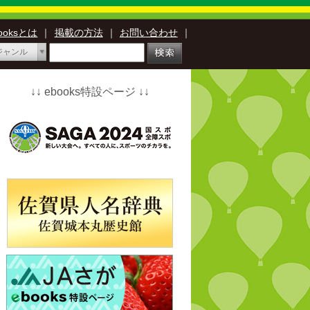
booksとは
｜
掲載の方法
｜
お問い合わせ
｜
ジャンル
↓↓ ebooks特設ページ ↓↓