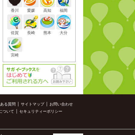
香川
愛媛
高知
福岡
佐賀
長崎
熊本
大分
宮崎
ある質問
サイトマップ
お問い合わせ
について
セキュリティーポリシー