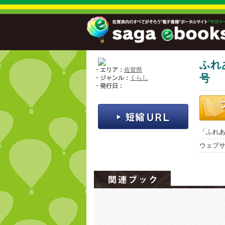
ふれ
・エリア：
佐賀県
号
・ジャンル：
くらし
・発行日：
「ふれあ
ウェブ