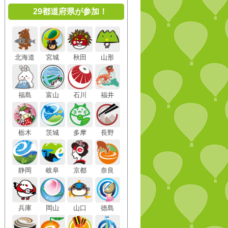
29都道府県が参加！
北海道
宮城
秋田
山形
福島
富山
石川
福井
栃木
茨城
多摩
長野
静岡
岐阜
京都
奈良
兵庫
岡山
山口
徳島