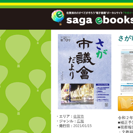
さが市
・エリア：
佐賀市
令和２年
・ジャンル：
広報
■補正予
・発行日：
2021/01/15
■視察報
・文教