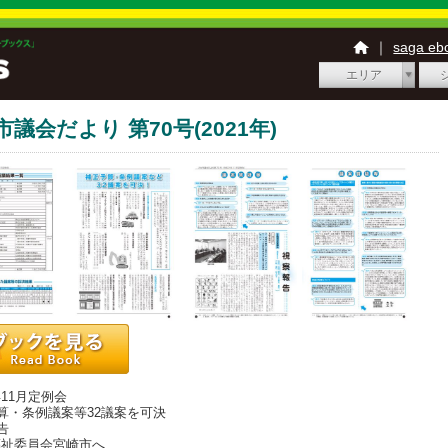
｜
saga e
エリア
議会だより 第70号(2021年)
11月定例会
算・条例議案等32議案を可決
告
福祉委員会宮崎市へ