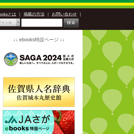
booksとは
｜
掲載の方法
｜
お問い合わせ
｜
ジャンル
↓↓ ebooks特設ページ ↓↓