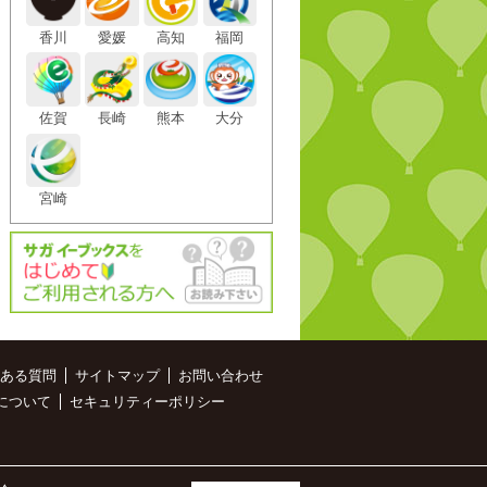
香川
愛媛
高知
福岡
佐賀
長崎
熊本
大分
宮崎
ある質問
サイトマップ
お問い合わせ
について
セキュリティーポリシー