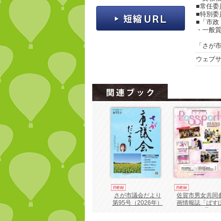
■常任委
■特別委
■「市政
・一般
「さが市議
ウェブ
さが市議会だより
佐賀市男女共同
第95号（2026年）
画情報誌「ぱす
ーと55号」