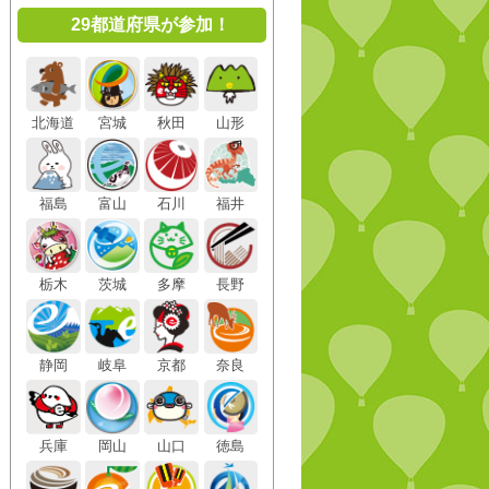
29都道府県が参加！
北海道
宮城
秋田
山形
福島
富山
石川
福井
栃木
茨城
多摩
長野
静岡
岐阜
京都
奈良
兵庫
岡山
山口
徳島