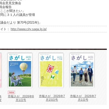
員会意見交換会
員会報告
 ここが聞きたい」
質問に３１人の議員が登壇
会だより 第70号(2021年)」
サイト：
http://www.city.saga.lg.jp/
市報さが 2026年7
市報さが 2026年7
参
市報さが 2026年8
月15日号
月1日号
ぽ
月1日号