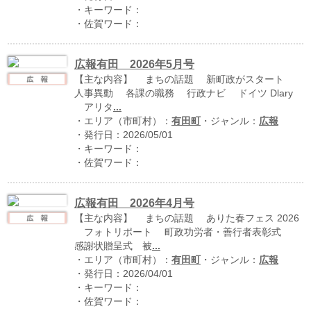
・キーワード：
・佐賀ワード：
広報有田 2026年5月号
【主な内容】 まちの話題 新町政がスタート
人事異動 各課の職務 行政ナビ ドイツ Dlary
アリタ
...
・エリア（市町村）：
有田町
・ジャンル：
広報
・発行日：2026/05/01
・キーワード：
運営：福博印刷
・佐賀ワード：
saga ebooksとは
運営会社
広報有田 2026年4月号
【主な内容】 まちの話題 ありた春フェス 2026
ご利用ガイド
フォトリポート 町政功労者・善行者表彰式
感謝状贈呈式 被
...
よくある質問
・エリア（市町村）：
有田町
・ジャンル：
広報
・発行日：2026/04/01
サイトマップ
・キーワード：
お問い合わせ
・佐賀ワード：