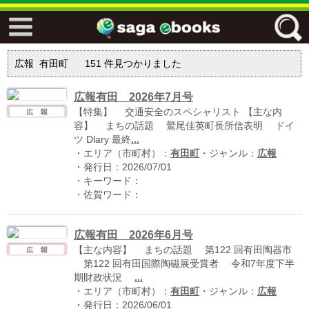
↓↓ ebooks特設ページ ↓↓
広報 有田町
151
件見つかりました
フリーワード
広報有田 2026年7月号
【特集】 交通安全のスペシャリスト 【主な内
ジャンル
容】 まちの話題 鷲尾佳英町長所信表明 ドイ
ツ Dlary 最終
...
・エリア（市町村）：
有田町
・ジャンル：
広報
・発行日：2026/07/01
・キーワード：
エリア
・佐賀ワード：
広報有田 2026年6月号
キーワード
↓↓ ebooks専用本棚 ↓↓
【主な内容】 まちの話題 第122 回有田陶器市
第122 回有田国際陶磁展受賞者 令和7年度下半
期財政状況
...
・エリア（市町村）：
有田町
・ジャンル：
広報
佐賀ワード
・発行日：2026/06/01