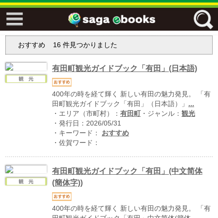
↓↓ ebooks特設ページ ↓↓
おすすめ
16
件見つかりました
フリーワード
有田町観光ガイドブック「有田」(日本語)
ジャンル
400年の時を経て輝く 新しい有田の魅力発見。 「有
田町観光ガイドブック「有田」（日本語）」
...
・エリア（市町村）：
有田町
・ジャンル：
観光
・発行日：2026/05/31
エリア
・キーワード：
おすすめ
・佐賀ワード：
有田町観光ガイドブック「有田」(中文简体
キーワード
↓↓ ebooks専用本棚 ↓↓
(簡体字))
400年の時を経て輝く 新しい有田の魅力発見。 「有
佐賀ワード