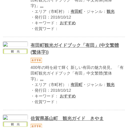
田町観光ガイドブック「有田」中文简体(簡体
字)」
...
・エリア（市町村）：
有田町
・ジャンル：
観光
・発行日：2018/10/12
・キーワード：
おすすめ
・佐賀ワード：
有田町観光ガイドブック「有田」(中文繁體
(繁体字))
運営：福博印刷
400年の時を経て輝く 新しい有田の魅力発見。 「有
saga ebooksとは
田町観光ガイドブック「有田」中文繁體(繁体
字)」
...
運営会社
・エリア（市町村）：
有田町
・ジャンル：
観光
・発行日：2018/10/12
ご利用ガイド
・キーワード：
おすすめ
・佐賀ワード：
よくある質問
サイトマップ
佐賀県基山町 観光ガイド きやま
お問い合わせ