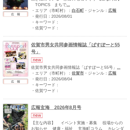
TOPICS まちで
...
・エリア（市町村）：
白石町
・ジャンル：
広報
・発行日：2026/08/01
・キーワード：
・佐賀ワード：
佐賀市男女共同参画情報誌「ぱすぽーと55
号」
運営：福博印刷
佐賀市男女共同参画情報誌「ぱすぽーと55号」
...
・エリア（市町村）：
佐賀市
・ジャンル：
広報
saga ebooksとは
・発行日：2026/08/04
運営会社
・キーワード：
・佐賀ワード：
ご利用ガイド
よくある質問
広報玄海 2026年8月号
サイトマップ
【主な内容】 イベント実施・募集 役場からの
お問い合わせ
お知らせ 健康・福祉 玄海町コラム カレンダ