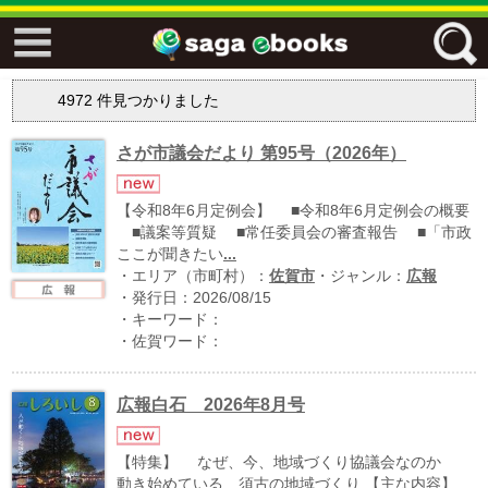
↓↓ ebooks特設ページ ↓↓
4972
件見つかりました
フリーワード
さが市議会だより 第95号（2026年）
ジャンル
【令和8年6月定例会】 ■令和8年6月定例会の概要
■議案等質疑 ■常任委員会の審査報告 ■「市政
ここが聞きたい
...
・エリア（市町村）：
佐賀市
・ジャンル：
広報
エリア
・発行日：2026/08/15
・キーワード：
・佐賀ワード：
キーワード
↓↓ ebooks専用本棚 ↓↓
広報白石 2026年8月号
【特集】 なぜ、今、地域づくり協議会なのか
佐賀ワード
動き始めている 須古の地域づくり 【主な内容】